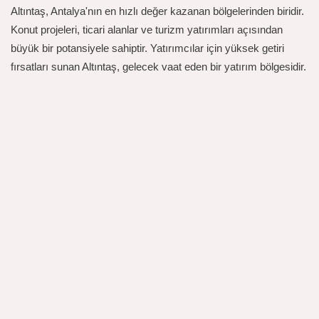
Altıntaş, Antalya'nın en hızlı değer kazanan bölgelerinden biridir.
Konut projeleri, ticari alanlar ve turizm yatırımları açısından
büyük bir potansiyele sahiptir. Yatırımcılar için yüksek getiri
fırsatları sunan Altıntaş, gelecek vaat eden bir yatırım bölgesidir.
HK Mimarlık'ın Tecrübeleri
1. Uzmanlık ve Deneyim
HK Mimarlık, Altıntaş bölgesinde gerçekleştirdiği projelerle
yatırımcılara uzmanlık ve deneyimini sunmaktadır. Bölgenin
dinamiklerine hakim olan ekibimiz, projelerin en iyi şekilde
hayata geçirilmesini sağlamaktadır.
2. Yenilikçi ve Fonksiyonel Tasarımlar
Projelerimizde estetik ve fonksiyonelliği bir araya getirerek,
bölgenin modern yapısına katkı sağlıyoruz. Altıntaş'taki
projelerimiz, hem görsel hem de kullanım açısından yüksek